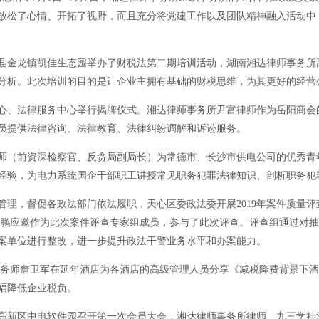
放松了心情、开拓了视野，而且充分将党建工作以及团队精神融入活动中
县金龙镇凯佳生态园举办了财税法第二期培训活动，湖南湘达律师事务所
分析。此次培训的目的是让企业主拥有基础的财税思维，为其更好的经营
心、法律服务中心举行揭牌仪式。湘达律师事务所尹富律师作为岳阳商会
员提供法律咨询、法律教育、法律纠纷调解和诉讼服务。
师（前资深检察官、反贪局副局长）为常德市、长沙市供电公司的优秀青年
经验，为电力系统国企干部职工讲授常见职务犯罪法律知识、剖析职务犯
管理，督促各政法部门依法履职，天心区委政法委开展2019年案件质量
邓鹏应邀作为此次案件评查专家组成员，参与了此次评查。评查组通过对
案单位进行整改，进一步提升政法干警业务水平和办案能力。
税务师詹卫军在延年酒店为各酒店的高级管理人员分享《减税降费背景下
幅降低企业税负。
高新区中电软件园召开第一次会员大会，湘达律师事务所律师、九三学社